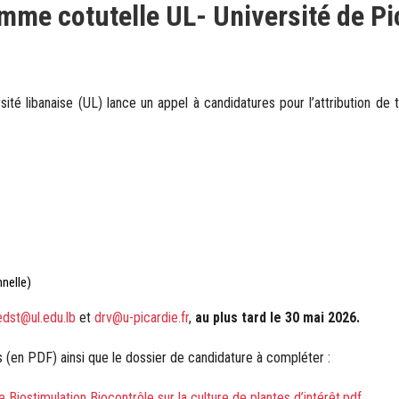
mme cotutelle UL- Université de Pi
té libanaise (UL) lance un appel à candidatures pour l’attribution de t
nnelle)
edst@ul.edu.lb
et
drv@u-picardie.fr
,
au plus tard le 30 mai 2026.
s (en PDF) ainsi que le dossier de candidature à compléter :
 Biostimulation Biocontrôle sur la culture de plantes d’intérêt.pdf