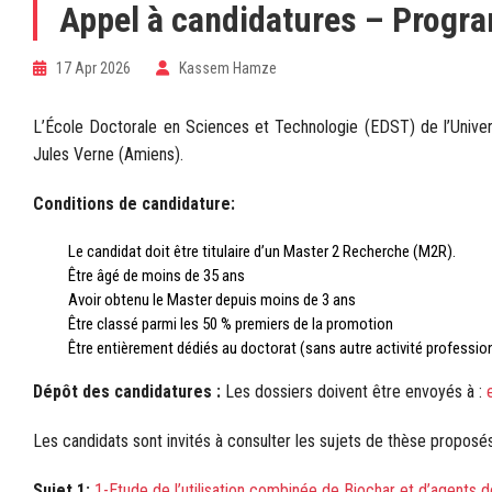
Appel à candidatures – Progra
17 Apr 2026
Kassem Hamze
L’École Doctorale en Sciences et Technologie (EDST) de l’Universi
Jules Verne (Amiens).
Conditions de candidature:
Le candidat doit être titulaire d’un Master 2 Recherche (M2R).
Être âgé de moins de 35 ans
Avoir obtenu le Master depuis moins de 3 ans
Être classé parmi les 50 % premiers de la promotion
Être entièrement dédiés au doctorat (sans autre activité professio
Dépôt des candidatures :
Les dossiers doivent être envoyés à :
Les candidats sont invités à consulter les sujets de thèse proposé
Sujet 1:
1-Etude de l’utilisation combinée de Biochar et d’agents de