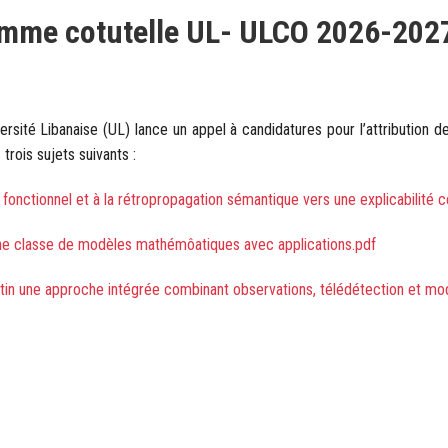
amme cotutelle UL- ULCO 2026-202
ité Libanaise (UL) lance un appel à candidatures pour l’attribution de 
rois sujets suivants :
t fonctionnel et à la rétropropagation sémantique vers une explicabilité 
’une classe de modèles mathémôatiques avec applications.pdf
ntin une approche intégrée combinant observations, télédétection et mod